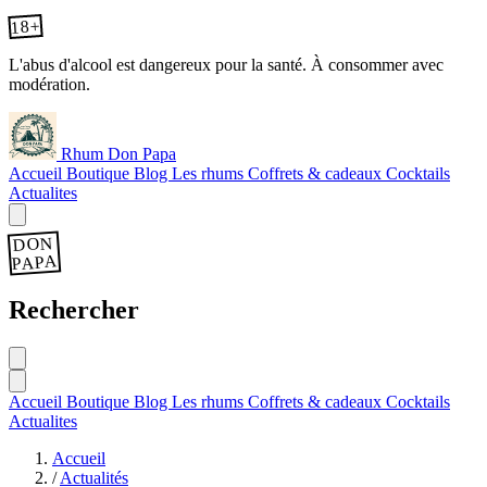
18+
L'abus d'alcool est dangereux pour la santé. À consommer avec
modération.
Rhum Don Papa
Accueil
Boutique
Blog
Les rhums
Coffrets & cadeaux
Cocktails
Actualites
DON
PAPA
Rechercher
Accueil
Boutique
Blog
Les rhums
Coffrets & cadeaux
Cocktails
Actualites
Accueil
/
Actualités