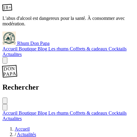
18+
L'abus d'alcool est dangereux pour la santé. À consommer avec
modération.
Rhum Don Papa
Accueil
Boutique
Blog
Les rhums
Coffrets & cadeaux
Cocktails
Actualites
DON
PAPA
Rechercher
Accueil
Boutique
Blog
Les rhums
Coffrets & cadeaux
Cocktails
Actualites
Accueil
/
Actualités