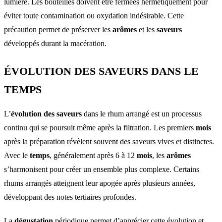
lumière. Les bouteilles doivent être fermées hermétiquement pour
éviter toute contamination ou oxydation indésirable. Cette
précaution permet de préserver les
arômes
et les
saveurs
développés durant la macération.
ÉVOLUTION DES SAVEURS DANS LE
TEMPS
L’
évolution des saveurs
dans le rhum arrangé est un processus
continu qui se poursuit même après la filtration. Les premiers
mois
après la préparation révèlent souvent des saveurs vives et distinctes.
Avec le
temps
, généralement après 6 à 12
mois
, les
arômes
s’harmonisent pour créer un ensemble plus complexe. Certains
rhums arrangés atteignent leur apogée après plusieurs années,
développant des notes tertiaires profondes.
La
dégustation
périodique permet d’apprécier cette évolution et