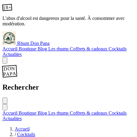
18+
L'abus d'alcool est dangereux pour la santé. À consommer avec
modération.
Rhum Don Papa
Accueil
Boutique
Blog
Les rhums
Coffrets & cadeaux
Cocktails
Actualites
DON
PAPA
Rechercher
Accueil
Boutique
Blog
Les rhums
Coffrets & cadeaux
Cocktails
Actualites
Accueil
/
Cocktails