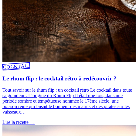
COCKTAIL
Le rhum flip : le cocktail rétro à redécouvrir ?
Tout savoir sur le rhum flip : un cocktail rétro Le cocktail dans toute
sa grandeur : L’origine du Rhum Flip Il était une fois, dans une
période sombre et tempétueuse nommée le 17ème siècle, une
boisson reine qui faisait le bonheur des marins et des pirates sur les
vaisseaux…
Lire la recette
→