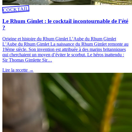
COCKTAIL
Le Rhum Gimlet : le cocktail incontournable de l’été
?
Origine et histoire du Rhum Gimlet L’Aube du Rhum Gimlet
L’Aube du Rhum Gimlet La naissance du Rhum Gimlet remonte au
19ème siècle. Son invention est attribuée à des marins britanniques
qui cherchaient un moyen d’éviter le scorbut. Le héros inattendu :
Sir Thomas Gimlette Sir…
Lire la recette
→