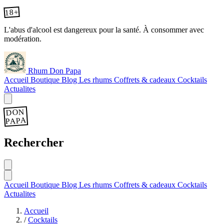
18+
L'abus d'alcool est dangereux pour la santé. À consommer avec
modération.
Rhum Don Papa
Accueil
Boutique
Blog
Les rhums
Coffrets & cadeaux
Cocktails
Actualites
DON
PAPA
Rechercher
Accueil
Boutique
Blog
Les rhums
Coffrets & cadeaux
Cocktails
Actualites
Accueil
/
Cocktails