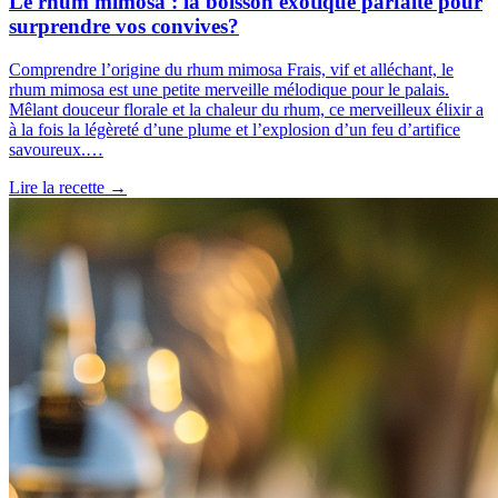
Le rhum mimosa : la boisson exotique parfaite pour
surprendre vos convives?
Comprendre l’origine du rhum mimosa Frais, vif et alléchant, le
rhum mimosa est une petite merveille mélodique pour le palais.
Mêlant douceur florale et la chaleur du rhum, ce merveilleux élixir a
à la fois la légèreté d’une plume et l’explosion d’un feu d’artifice
savoureux.…
Lire la recette
→