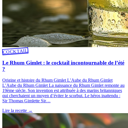
COCKTAIL
Le Rhum Gimlet : le cocktail incontournable de l’été
?
Origine et histoire du Rhum Gimlet L’Aube du Rhum Gimlet
L’Aube du Rhum Gimlet La naissance du Rhum Gimlet remonte au
19ème siècle. Son invention est attribuée à des marins britanniques
qui cherchaient un moyen d’éviter le scorbut. Le héros inattendu :
Sir Thomas Gimlette Sir…
Lire la recette
→