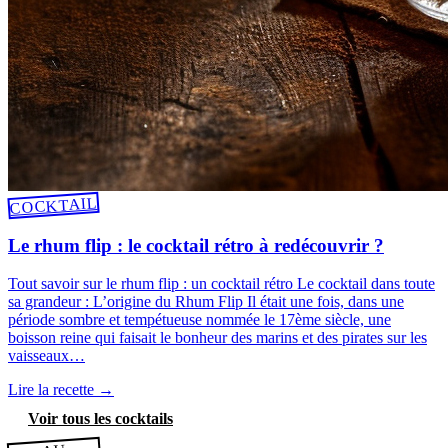
COCKTAIL
Le rhum flip : le cocktail rétro à redécouvrir ?
Tout savoir sur le rhum flip : un cocktail rétro Le cocktail dans toute
sa grandeur : L’origine du Rhum Flip Il était une fois, dans une
période sombre et tempétueuse nommée le 17ème siècle, une
boisson reine qui faisait le bonheur des marins et des pirates sur les
vaisseaux…
Lire la recette
→
Voir tous les cocktails