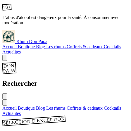
18+
L'abus d'alcool est dangereux pour la santé. À consommer avec
modération.
Rhum Don Papa
Accueil
Boutique
Blog
Les rhums
Coffrets & cadeaux
Cocktails
Actualites
DON
PAPA
Rechercher
Accueil
Boutique
Blog
Les rhums
Coffrets & cadeaux
Cocktails
Actualites
SÉLECTION D'EXCEPTION