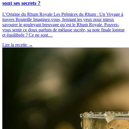
sont ses secrets ?
L’Origine du Rhum Royale Les Prémices du Rhum : Un Voyage à
travers Bouteille Imaginez-vous, fermant les yeux pour mieux
savourer le gouleyant breuvage qu’est le Rhum Royale. Pouvez-
vous sentir ce doux parfum de mélasse sucrée, sa note finale longue
et équilibrée ? Ce ne sont…
Lire la recette
→