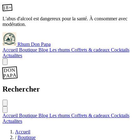
18+
L'abus d'alcool est dangereux pour la santé. À consommer avec
modération.
Rhum Don Papa
Accueil
Boutique
Blog
Les rhums
Coffrets & cadeaux
Cocktails
Actualites
DON
PAPA
Rechercher
Accueil
Boutique
Blog
Les rhums
Coffrets & cadeaux
Cocktails
Actualites
Accueil
/
Boutique