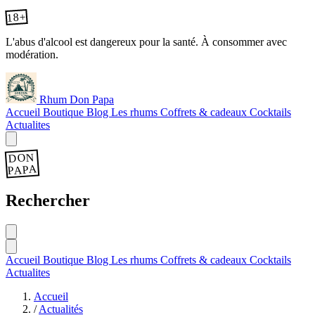
18+
L'abus d'alcool est dangereux pour la santé. À consommer avec
modération.
Rhum Don Papa
Accueil
Boutique
Blog
Les rhums
Coffrets & cadeaux
Cocktails
Actualites
DON
PAPA
Rechercher
Accueil
Boutique
Blog
Les rhums
Coffrets & cadeaux
Cocktails
Actualites
Accueil
/
Actualités