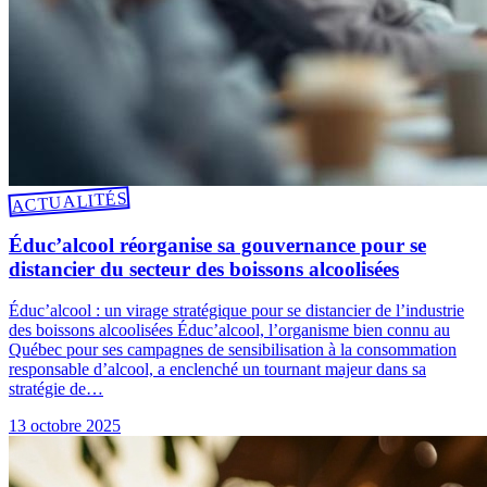
ACTUALITÉS
Éduc’alcool réorganise sa gouvernance pour se
distancier du secteur des boissons alcoolisées
Éduc’alcool : un virage stratégique pour se distancier de l’industrie
des boissons alcoolisées Éduc’alcool, l’organisme bien connu au
Québec pour ses campagnes de sensibilisation à la consommation
responsable d’alcool, a enclenché un tournant majeur dans sa
stratégie de…
13 octobre 2025