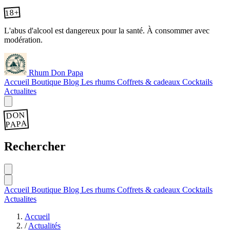
18+
L'abus d'alcool est dangereux pour la santé. À consommer avec
modération.
Rhum Don Papa
Accueil
Boutique
Blog
Les rhums
Coffrets & cadeaux
Cocktails
Actualites
DON
PAPA
Rechercher
Accueil
Boutique
Blog
Les rhums
Coffrets & cadeaux
Cocktails
Actualites
Accueil
/
Actualités