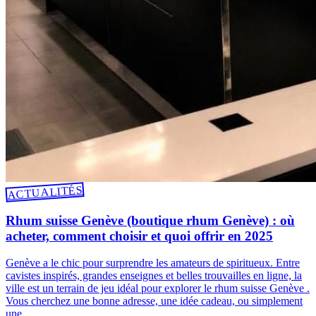
ACTUALITÉS
Rhum suisse Genève (boutique rhum Genève) : où
acheter, comment choisir et quoi offrir en 2025
Genève a le chic pour surprendre les amateurs de spiritueux. Entre
cavistes inspirés, grandes enseignes et belles trouvailles en ligne, la
ville est un terrain de jeu idéal pour explorer le rhum suisse Genève .
Vous cherchez une bonne adresse, une idée cadeau, ou simplement
une…