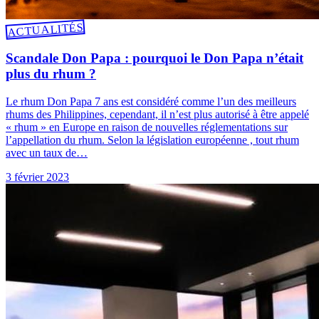
ACTUALITÉS
Scandale Don Papa : pourquoi le Don Papa n’était
plus du rhum ?
Le rhum Don Papa 7 ans est considéré comme l’un des meilleurs
rhums des Philippines, cependant, il n’est plus autorisé à être appelé
« rhum » en Europe en raison de nouvelles réglementations sur
l’appellation du rhum. Selon la législation européenne , tout rhum
avec un taux de…
3 février 2023