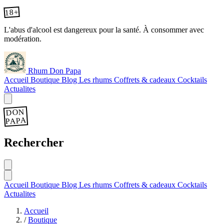
18+
L'abus d'alcool est dangereux pour la santé. À consommer avec
modération.
Rhum Don Papa
Accueil
Boutique
Blog
Les rhums
Coffrets & cadeaux
Cocktails
Actualites
DON
PAPA
Rechercher
Accueil
Boutique
Blog
Les rhums
Coffrets & cadeaux
Cocktails
Actualites
Accueil
/
Boutique