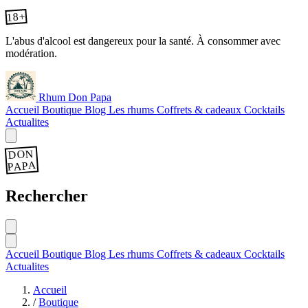
18+
L'abus d'alcool est dangereux pour la santé. À consommer avec
modération.
Rhum Don Papa
Accueil
Boutique
Blog
Les rhums
Coffrets & cadeaux
Cocktails
Actualites
DON
PAPA
Rechercher
Accueil
Boutique
Blog
Les rhums
Coffrets & cadeaux
Cocktails
Actualites
Accueil
/
Boutique