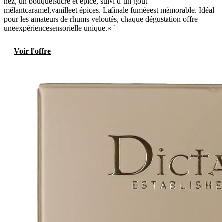
nez, un bouquetsucré et épicé, suivi d’un goût
mêlantcaramel,vanilleet épices. Lafinale fuméeest mémorable. Idéal
pour les amateurs de rhums veloutés, chaque dégustation offre
uneexpériencesensorielle unique.« `
Voir l'offre