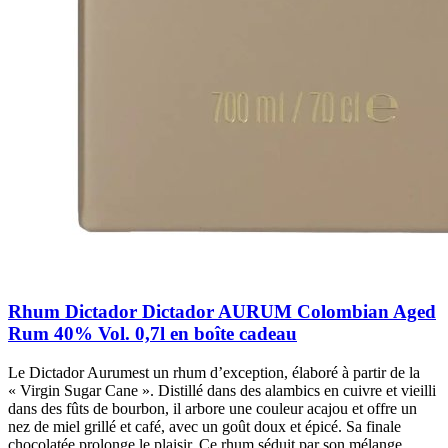
Rhum Dictador Dictador AURUM Colombian Aged
Rum 40% Vol. 0,7l en boîte cadeau
Le Dictador Aurumest un rhum d’exception, élaboré à partir de la
« Virgin Sugar Cane ». Distillé dans des alambics en cuivre et vieilli
dans des fûts de bourbon, il arbore une couleur acajou et offre un
nez de miel grillé et café, avec un goût doux et épicé. Sa finale
chocolatée prolonge le plaisir. Ce rhum séduit par son mélange