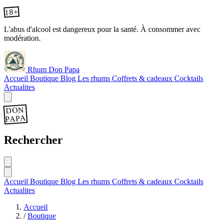
18+
L'abus d'alcool est dangereux pour la santé. À consommer avec
modération.
Rhum Don Papa
Accueil
Boutique
Blog
Les rhums
Coffrets & cadeaux
Cocktails
Actualites
DON
PAPA
Rechercher
Accueil
Boutique
Blog
Les rhums
Coffrets & cadeaux
Cocktails
Actualites
Accueil
/
Boutique