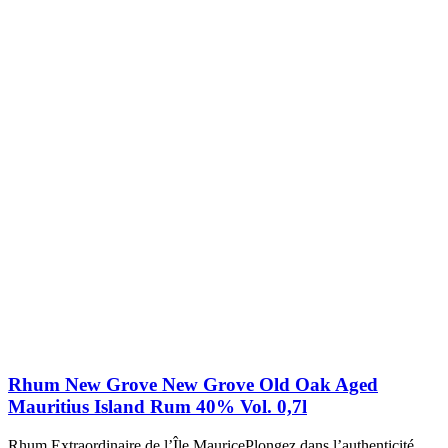
Rhum New Grove New Grove Old Oak Aged
Mauritius Island Rum 40% Vol. 0,7l
Rhum Extraordinaire de l’Île MauricePlongez dans l’authenticité