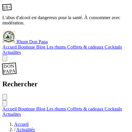
18+
L'abus d'alcool est dangereux pour la santé. À consommer avec
modération.
Rhum Don Papa
Accueil
Boutique
Blog
Les rhums
Coffrets & cadeaux
Cocktails
Actualites
DON
PAPA
Rechercher
Accueil
Boutique
Blog
Les rhums
Coffrets & cadeaux
Cocktails
Actualites
Accueil
/
Actualités