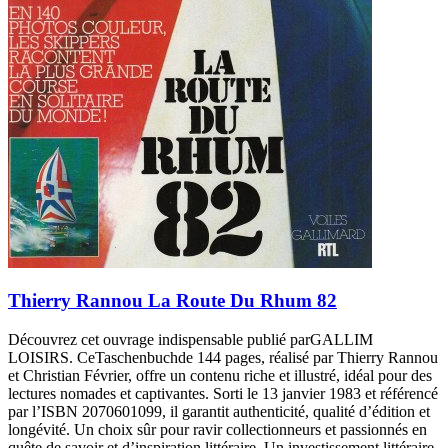
Thierry Rannou La Route Du Rhum 82
Découvrez cet ouvrage indispensable publié parGALLIM
LOISIRS. CeTaschenbuchde 144 pages, réalisé par Thierry Rannou
et Christian Février, offre un contenu riche et illustré, idéal pour des
lectures nomades et captivantes. Sorti le 13 janvier 1983 et référencé
par l’ISBN 2070601099, il garantit authenticité, qualité d’édition et
longévité. Un choix sûr pour ravir collectionneurs et passionnés en
quête de savoir et d’inspiration littéraire. Un investissement littéraire