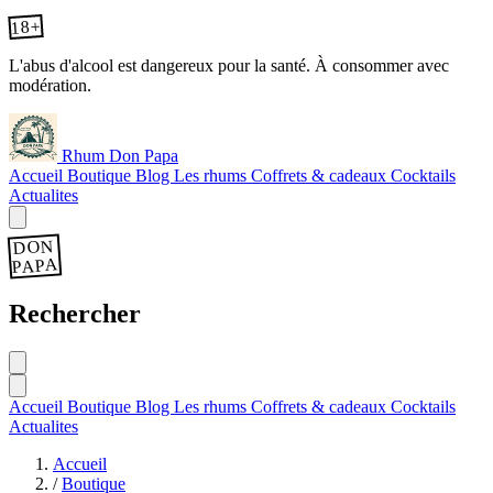
18+
L'abus d'alcool est dangereux pour la santé. À consommer avec
modération.
Rhum Don Papa
Accueil
Boutique
Blog
Les rhums
Coffrets & cadeaux
Cocktails
Actualites
DON
PAPA
Rechercher
Accueil
Boutique
Blog
Les rhums
Coffrets & cadeaux
Cocktails
Actualites
Accueil
/
Boutique