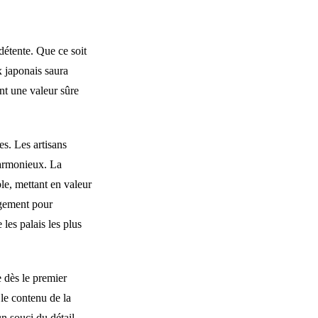
étente. Que ce soit
x japonais saura
ont une valeur sûre
es. Les artisans
harmonieux. La
le, mettant en valeur
gement pour
 les palais les plus
 dès le premier
 le contenu de la
un souci du détail