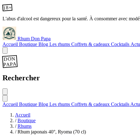
18+
L'abus d'alcool est dangereux pour la santé. À consommer avec modér
Rhum Don Papa
Accueil
Boutique
Blog
Les rhums
Coffrets & cadeaux
Cocktails
Actu
DON
PAPA
Rechercher
Accueil
Boutique
Blog
Les rhums
Coffrets & cadeaux
Cocktails
Actu
Accueil
/
Boutique
/
Rhums
/
Rhum japonais 40°, Ryoma (70 cl)