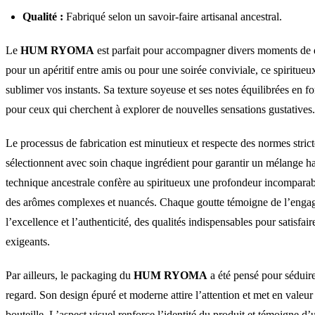
Qualité :
Fabriqué selon un savoir-faire artisanal ancestral.
Le
HUM RYOMA
est parfait pour accompagner divers moments de d
pour un apéritif entre amis ou pour une soirée conviviale, ce spiritueu
sublimer vos instants. Sa texture soyeuse et ses notes équilibrées en f
pour ceux qui cherchent à explorer de nouvelles sensations gustatives.
Le processus de fabrication est minutieux et respecte des normes strict
sélectionnent avec soin chaque ingrédient pour garantir un mélange 
technique ancestrale confère au spiritueux une profondeur incomparab
des arômes complexes et nuancés. Chaque goutte témoigne de l’enga
l’excellence et l’authenticité, des qualités indispensables pour satisfaire
exigeants.
Par ailleurs, le packaging du
HUM RYOMA
a été pensé pour séduire
regard. Son design épuré et moderne attire l’attention et met en valeur
bouteille. L’aspect visuel renforce l’identité du produit et témoigne d’