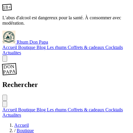
18+
L'abus d'alcool est dangereux pour la santé. À consommer avec
modération.
Rhum Don Papa
Accueil
Boutique
Blog
Les rhums
Coffrets & cadeaux
Cocktails
Actualites
DON
PAPA
Rechercher
Accueil
Boutique
Blog
Les rhums
Coffrets & cadeaux
Cocktails
Actualites
Accueil
/
Boutique