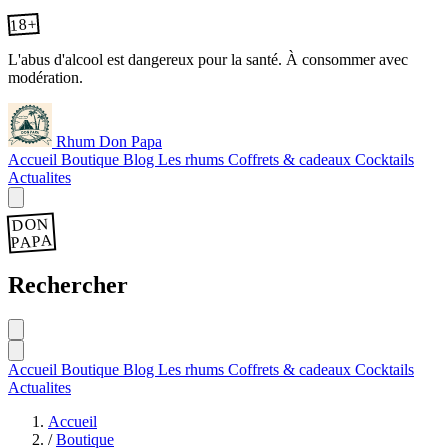
18+
L'abus d'alcool est dangereux pour la santé. À consommer avec
modération.
Rhum Don Papa
Accueil
Boutique
Blog
Les rhums
Coffrets & cadeaux
Cocktails
Actualites
DON
PAPA
Rechercher
Accueil
Boutique
Blog
Les rhums
Coffrets & cadeaux
Cocktails
Actualites
Accueil
/
Boutique