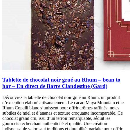
Tablette de chocolat noir grué au Rhum – bean to
bar – En direct de Barre Clandestine (Gard)
Découvrez la tablette de chocolat noir grué au Rhum, un produit
d’exception élaboré artisanalement. Le cacao Maya Mountain et le
Rhum Copalli blanc s’unissent pour offrir arômes raffinés, notes
subtiles de miel et d’ananas et texture croquante incomparable. Ce
chocolat grand cru, issu d’un terroir remarquable, séduit les
gourmets recherchant authenticité et qualité. Une création
indispensable valorisant traditions et durabilité, parfaite pour offrir