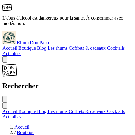
18+
L'abus d'alcool est dangereux pour la santé. À consommer avec
modération.
Rhum Don Papa
Accueil
Boutique
Blog
Les rhums
Coffrets & cadeaux
Cocktails
Actualites
DON
PAPA
Rechercher
Accueil
Boutique
Blog
Les rhums
Coffrets & cadeaux
Cocktails
Actualites
Accueil
/
Boutique