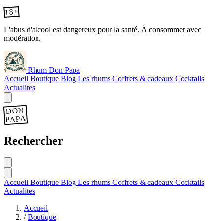
18+
L'abus d'alcool est dangereux pour la santé. À consommer avec
modération.
Rhum Don Papa
Accueil
Boutique
Blog
Les rhums
Coffrets & cadeaux
Cocktails
Actualites
DON
PAPA
Rechercher
Accueil
Boutique
Blog
Les rhums
Coffrets & cadeaux
Cocktails
Actualites
Accueil
/
Boutique