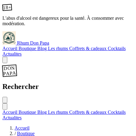
18+
L'abus d'alcool est dangereux pour la santé. À consommer avec
modération.
Rhum Don Papa
Accueil
Boutique
Blog
Les rhums
Coffrets & cadeaux
Cocktails
Actualites
DON
PAPA
Rechercher
Accueil
Boutique
Blog
Les rhums
Coffrets & cadeaux
Cocktails
Actualites
Accueil
/
Boutique