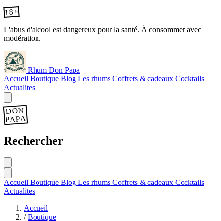
18+
L'abus d'alcool est dangereux pour la santé. À consommer avec
modération.
Rhum Don Papa
Accueil
Boutique
Blog
Les rhums
Coffrets & cadeaux
Cocktails
Actualites
DON
PAPA
Rechercher
Accueil
Boutique
Blog
Les rhums
Coffrets & cadeaux
Cocktails
Actualites
Accueil
/
Boutique