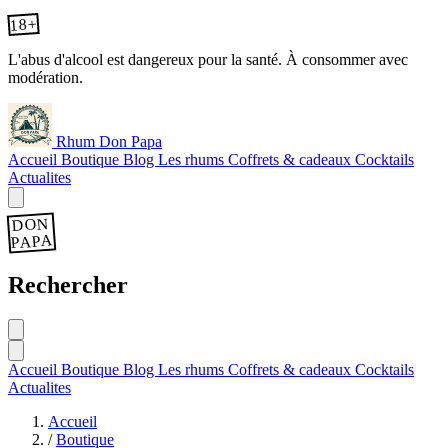
18+
L'abus d'alcool est dangereux pour la santé. À consommer avec
modération.
Rhum Don Papa
Accueil
Boutique
Blog
Les rhums
Coffrets & cadeaux
Cocktails
Actualites
DON
PAPA
Rechercher
Accueil
Boutique
Blog
Les rhums
Coffrets & cadeaux
Cocktails
Actualites
Accueil
/
Boutique