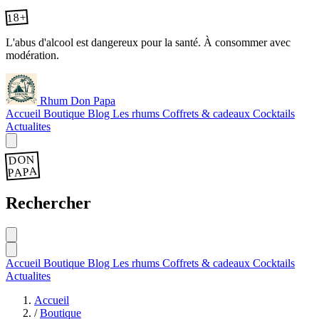
18+
L'abus d'alcool est dangereux pour la santé. À consommer avec
modération.
Rhum Don Papa
Accueil
Boutique
Blog
Les rhums
Coffrets & cadeaux
Cocktails
Actualites
DON
PAPA
Rechercher
Accueil
Boutique
Blog
Les rhums
Coffrets & cadeaux
Cocktails
Actualites
Accueil
/
Boutique