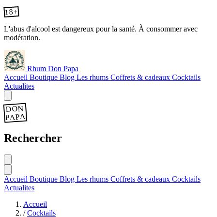
18+
L'abus d'alcool est dangereux pour la santé. À consommer avec
modération.
Rhum Don Papa
Accueil
Boutique
Blog
Les rhums
Coffrets & cadeaux
Cocktails
Actualites
DON
PAPA
Rechercher
Accueil
Boutique
Blog
Les rhums
Coffrets & cadeaux
Cocktails
Actualites
Accueil
/
Cocktails