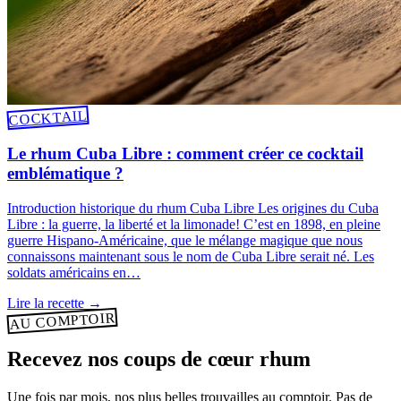
COCKTAIL
Le rhum Cuba Libre : comment créer ce cocktail
emblématique ?
Introduction historique du rhum Cuba Libre Les origines du Cuba
Libre : la guerre, la liberté et la limonade! C’est en 1898, en pleine
guerre Hispano-Américaine, que le mélange magique que nous
connaissons maintenant sous le nom de Cuba Libre serait né. Les
soldats américains en…
Lire la recette
→
AU COMPTOIR
Recevez nos coups de cœur rhum
Une fois par mois, nos plus belles trouvailles au comptoir. Pas de