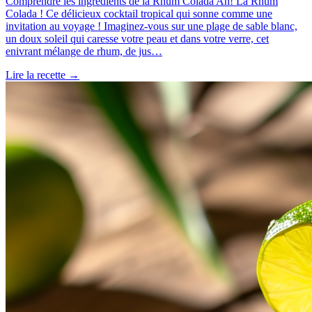
Comprendre les ingrédients de la Rhum Colada Ah! La Rhum
Colada ! Ce délicieux cocktail tropical qui sonne comme une
invitation au voyage ! Imaginez-vous sur une plage de sable blanc,
un doux soleil qui caresse votre peau et dans votre verre, cet
enivrant mélange de rhum, de jus…
Lire la recette
→