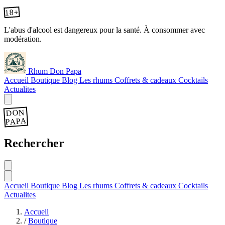
18+
L'abus d'alcool est dangereux pour la santé. À consommer avec
modération.
Rhum Don Papa
Accueil
Boutique
Blog
Les rhums
Coffrets & cadeaux
Cocktails
Actualites
DON
PAPA
Rechercher
Accueil
Boutique
Blog
Les rhums
Coffrets & cadeaux
Cocktails
Actualites
Accueil
/
Boutique