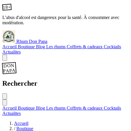
18+
L'abus d'alcool est dangereux pour la santé. À consommer avec
modération.
Rhum Don Papa
Accueil
Boutique
Blog
Les rhums
Coffrets & cadeaux
Cocktails
Actualites
DON
PAPA
Rechercher
Accueil
Boutique
Blog
Les rhums
Coffrets & cadeaux
Cocktails
Actualites
Accueil
/
Boutique