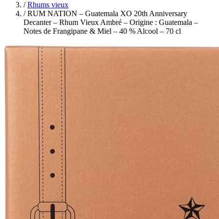
/
Rhums vieux
/
RUM NATION – Guatemala XO 20th Anniversary
Decanter – Rhum Vieux Ambré – Origine : Guatemala –
Notes de Frangipane & Miel – 40 % Alcool – 70 cl