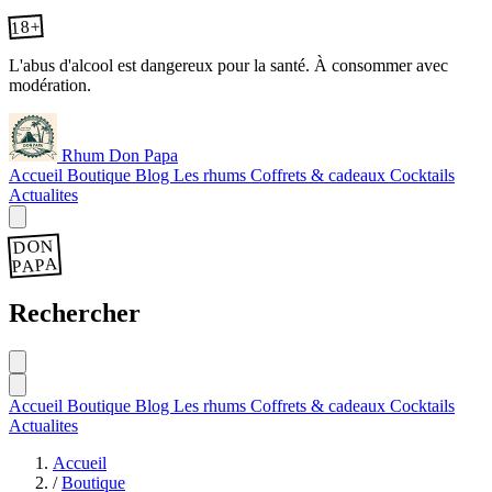
18+
L'abus d'alcool est dangereux pour la santé. À consommer avec
modération.
Rhum Don Papa
Accueil
Boutique
Blog
Les rhums
Coffrets & cadeaux
Cocktails
Actualites
DON
PAPA
Rechercher
Accueil
Boutique
Blog
Les rhums
Coffrets & cadeaux
Cocktails
Actualites
Accueil
/
Boutique