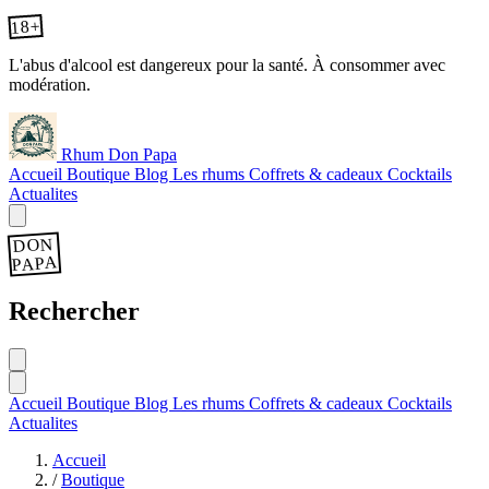
18+
L'abus d'alcool est dangereux pour la santé. À consommer avec
modération.
Rhum Don Papa
Accueil
Boutique
Blog
Les rhums
Coffrets & cadeaux
Cocktails
Actualites
DON
PAPA
Rechercher
Accueil
Boutique
Blog
Les rhums
Coffrets & cadeaux
Cocktails
Actualites
Accueil
/
Boutique