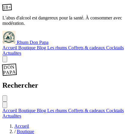
18+
L'abus d'alcool est dangereux pour la santé. À consommer avec
modération.
Rhum Don Papa
Accueil
Boutique
Blog
Les rhums
Coffrets & cadeaux
Cocktails
Actualites
DON
PAPA
Rechercher
Accueil
Boutique
Blog
Les rhums
Coffrets & cadeaux
Cocktails
Actualites
Accueil
/
Boutique