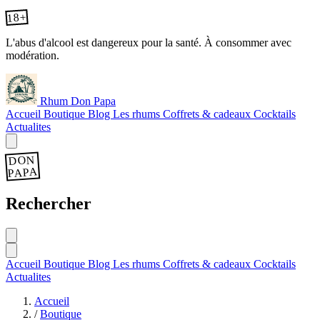
18+
L'abus d'alcool est dangereux pour la santé. À consommer avec
modération.
Rhum Don Papa
Accueil
Boutique
Blog
Les rhums
Coffrets & cadeaux
Cocktails
Actualites
DON
PAPA
Rechercher
Accueil
Boutique
Blog
Les rhums
Coffrets & cadeaux
Cocktails
Actualites
Accueil
/
Boutique