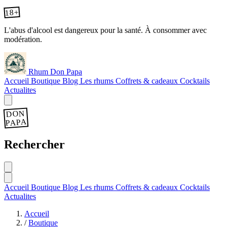
18+
L'abus d'alcool est dangereux pour la santé. À consommer avec
modération.
Rhum Don Papa
Accueil
Boutique
Blog
Les rhums
Coffrets & cadeaux
Cocktails
Actualites
DON
PAPA
Rechercher
Accueil
Boutique
Blog
Les rhums
Coffrets & cadeaux
Cocktails
Actualites
Accueil
/
Boutique