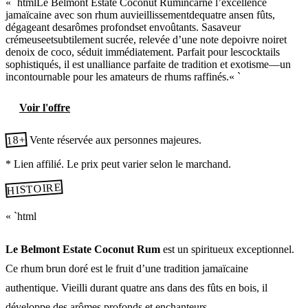
« `htmlLe Belmont Estate Coconut Rumincarne l’excellence
jamaïcaine avec son rhum auvieillissementdequatre ansen fûts,
dégageant desarômes profondset envoûtants. Sasaveur
crémeuseetsubtilement sucrée, relevée d’une note depoivre noiret
denoix de coco, séduit immédiatement. Parfait pour lescocktails
sophistiqués, il est unalliance parfaite de tradition et exotisme—un
incontournable pour les amateurs de rhums raffinés.« `
Voir l'offre
18+
Vente réservée aux personnes majeures.
* Lien affilié. Le prix peut varier selon le marchand.
HISTOIRE
« `html
Le Belmont Estate Coconut Rum
est un spiritueux exceptionnel.
Ce rhum brun doré est le fruit d’une tradition jamaïcaine
authentique. Vieilli durant quatre ans dans des fûts en bois, il
développe des arômes profonds et enchanteurs.