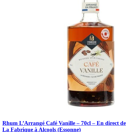
Rhum L’Arrangé Café Vanille – 70cl – En direct de
La Fabrique à Alcools (Essonne)