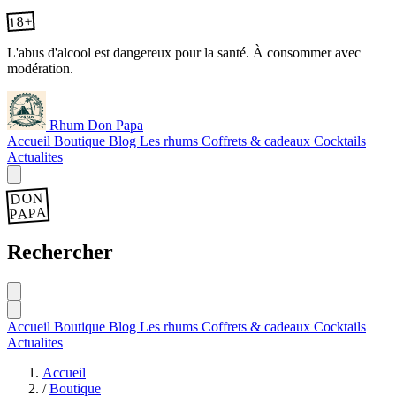
18+
L'abus d'alcool est dangereux pour la santé. À consommer avec
modération.
Rhum Don Papa
Accueil
Boutique
Blog
Les rhums
Coffrets & cadeaux
Cocktails
Actualites
DON
PAPA
Rechercher
Accueil
Boutique
Blog
Les rhums
Coffrets & cadeaux
Cocktails
Actualites
Accueil
/
Boutique