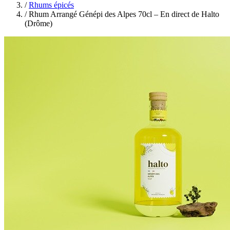
/
Rhums épicés
/
Rhum Arrangé Génépi des Alpes 70cl – En direct de Halto
(Drôme)