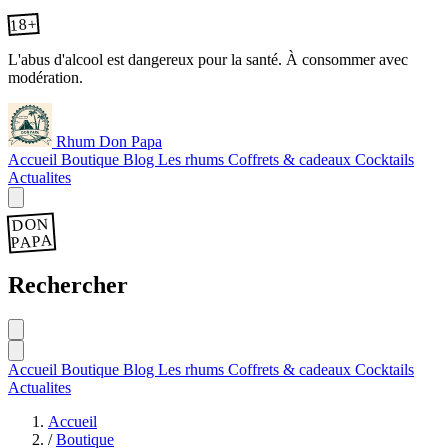
18+
L'abus d'alcool est dangereux pour la santé. À consommer avec
modération.
Rhum Don Papa
Accueil
Boutique
Blog
Les rhums
Coffrets & cadeaux
Cocktails
Actualites
DON
PAPA
Rechercher
Accueil
Boutique
Blog
Les rhums
Coffrets & cadeaux
Cocktails
Actualites
Accueil
/
Boutique