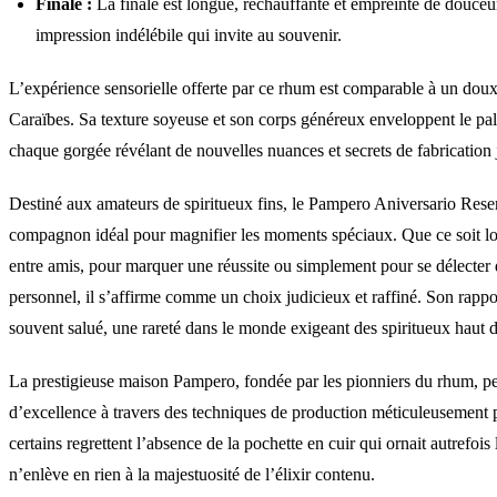
Finale :
La finale est longue, réchauffante et empreinte de douceur
impression indélébile qui invite au souvenir.
L’expérience sensorielle offerte par ce rhum est comparable à un do
Caraïbes. Sa texture soyeuse et son corps généreux enveloppent le pal
chaque gorgée révélant de nouvelles nuances et secrets de fabrication
Destiné aux amateurs de spiritueux fins, le Pampero Aniversario Reser
compagnon idéal pour magnifier les moments spéciaux. Que ce soit lor
entre amis, pour marquer une réussite ou simplement pour se délecter 
personnel, il s’affirme comme un choix judicieux et raffiné. Son rappor
souvent salué, une rareté dans le monde exigeant des spiritueux haut
La prestigieuse maison Pampero, fondée par les pionniers du rhum, pe
d’excellence à travers des techniques de production méticuleusement 
certains regrettent l’absence de la pochette en cuir qui ornait autrefois 
n’enlève en rien à la majestuosité de l’élixir contenu.