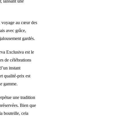
, laissant une
ux voyage au cœur des
ais avec grâce,
 jalousement gardés.
va Exclusiva est le
s de célébrations
d’un instant
t qualité-prix est
 de gamme.
rpétue une tradition
préservées. Bien que
la bouteille, cela