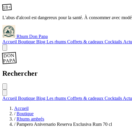
18+
L'abus d'alcool est dangereux pour la santé. À consommer avec modér
Rhum Don Papa
Accueil
Boutique
Blog
Les rhums
Coffrets & cadeaux
Cocktails
Actu
DON
PAPA
Rechercher
Accueil
Boutique
Blog
Les rhums
Coffrets & cadeaux
Cocktails
Actu
Accueil
/
Boutique
/
Rhums ambrés
/
Pampero Aniversario Reserva Exclusiva Rum 70 cl