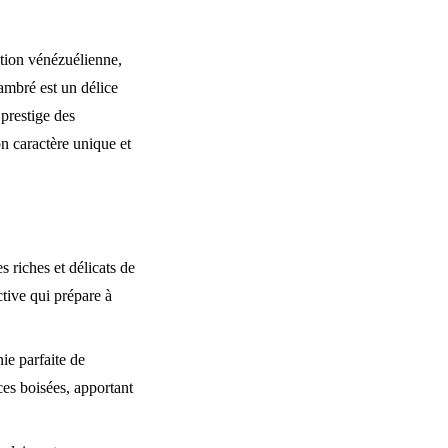
ition vénézuélienne,
 ambré est un délice
 prestige des
on caractère unique et
 riches et délicats de
ctive qui prépare à
e parfaite de
ces boisées, apportant