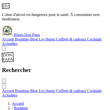
18+
L'abus d'alcool est dangereux pour la santé. À consommer avec
modération.
Rhum Don Papa
Accueil
Boutique
Blog
Les rhums
Coffrets & cadeaux
Cocktails
Actualites
DON
PAPA
Rechercher
Accueil
Boutique
Blog
Les rhums
Coffrets & cadeaux
Cocktails
Actualites
Accueil
/
Boutique