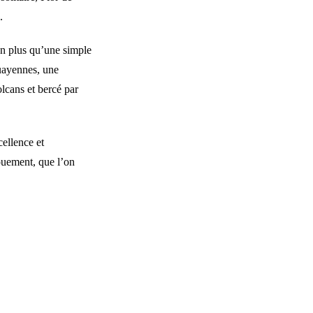
.
en plus qu’une simple
guayennes, une
olcans et bercé par
ellence et
vouement, que l’on