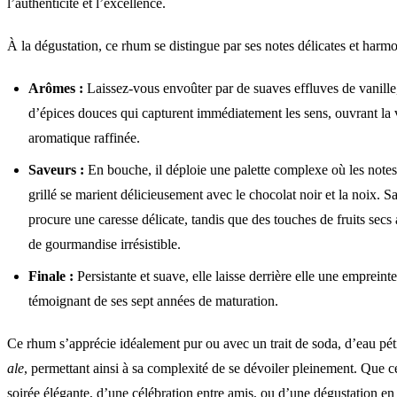
l’authenticité et l’excellence.
À la dégustation, ce rhum se distingue par ses notes délicates et harmo
Arômes :
Laissez-vous envoûter par de suaves effluves de vanille
d’épices douces qui capturent immédiatement les sens, ouvrant la 
aromatique raffinée.
Saveurs :
En bouche, il déploie une palette complexe où les note
grillé se marient délicieusement avec le chocolat noir et la noix. S
procure une caresse délicate, tandis que des touches de fruits secs
de gourmandise irrésistible.
Finale :
Persistante et suave, elle laisse derrière elle une emprein
témoignant de ses sept années de maturation.
Ce rhum s’apprécie idéalement pur ou avec un trait de soda, d’eau pét
ale
, permettant ainsi à sa complexité de se dévoiler pleinement. Que ce
soirée élégante, d’une célébration entre amis, ou d’une dégustation en s