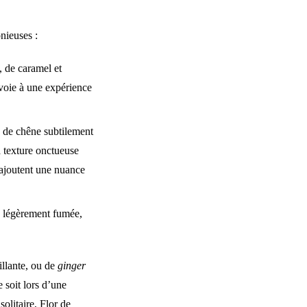
nieuses :
, de caramel et
voie à une expérience
s de chêne subtilement
a texture onctueuse
 ajoutent une nuance
te légèrement fumée,
illante, ou de
ginger
 soit lors d’une
olitaire, Flor de