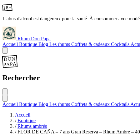
18+
L'abus d'alcool est dangereux pour la santé. À consommer avec modér
Rhum Don Papa
Accueil
Boutique
Blog
Les rhums
Coffrets & cadeaux
Cocktails
Actu
DON
PAPA
Rechercher
Accueil
Boutique
Blog
Les rhums
Coffrets & cadeaux
Cocktails
Actu
Accueil
/
Boutique
/
Rhums ambrés
/
FLOR DE CAÑA – 7 ans Gran Reserva – Rhum Ambré – 40