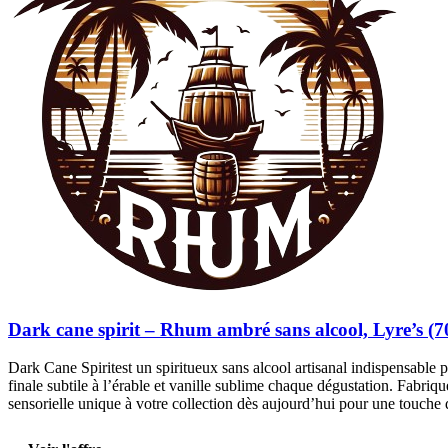
Dark cane spirit – Rhum ambré sans alcool, Lyre’s (70
Dark Cane Spiritest un spiritueux sans alcool artisanal indispensable p
finale subtile à l’érable et vanille sublime chaque dégustation. Fabriq
sensorielle unique à votre collection dès aujourd’hui pour une touche 