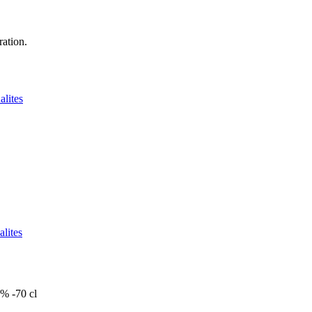
ation.
alites
alites
% -70 cl