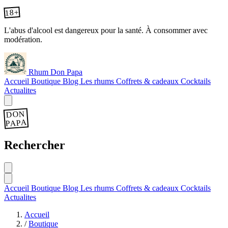
18+
L'abus d'alcool est dangereux pour la santé. À consommer avec
modération.
Rhum Don Papa
Accueil
Boutique
Blog
Les rhums
Coffrets & cadeaux
Cocktails
Actualites
DON
PAPA
Rechercher
Accueil
Boutique
Blog
Les rhums
Coffrets & cadeaux
Cocktails
Actualites
Accueil
/
Boutique