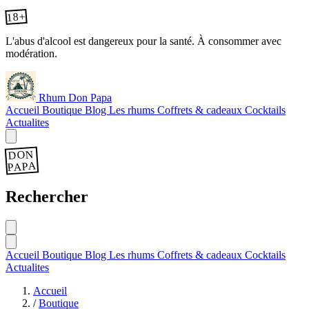
18+
L'abus d'alcool est dangereux pour la santé. À consommer avec
modération.
Rhum Don Papa
Accueil
Boutique
Blog
Les rhums
Coffrets & cadeaux
Cocktails
Actualites
DON
PAPA
Rechercher
Accueil
Boutique
Blog
Les rhums
Coffrets & cadeaux
Cocktails
Actualites
Accueil
/
Boutique