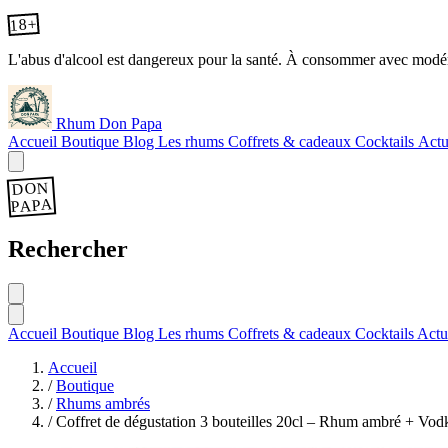
18+
L'abus d'alcool est dangereux pour la santé. À consommer avec modér
Rhum Don Papa
Accueil
Boutique
Blog
Les rhums
Coffrets & cadeaux
Cocktails
Actu
DON
PAPA
Rechercher
Accueil
Boutique
Blog
Les rhums
Coffrets & cadeaux
Cocktails
Actu
Accueil
/
Boutique
/
Rhums ambrés
/
Coffret de dégustation 3 bouteilles 20cl – Rhum ambré + Vodka