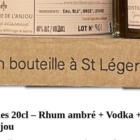
lles 20cl – Rhum ambré + Vodka +
njou