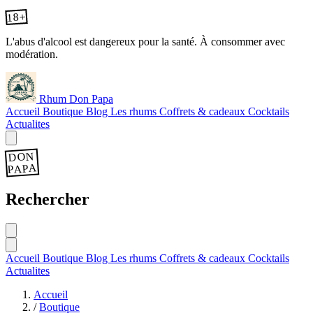
18+
L'abus d'alcool est dangereux pour la santé. À consommer avec
modération.
Rhum Don Papa
Accueil
Boutique
Blog
Les rhums
Coffrets & cadeaux
Cocktails
Actualites
DON
PAPA
Rechercher
Accueil
Boutique
Blog
Les rhums
Coffrets & cadeaux
Cocktails
Actualites
Accueil
/
Boutique