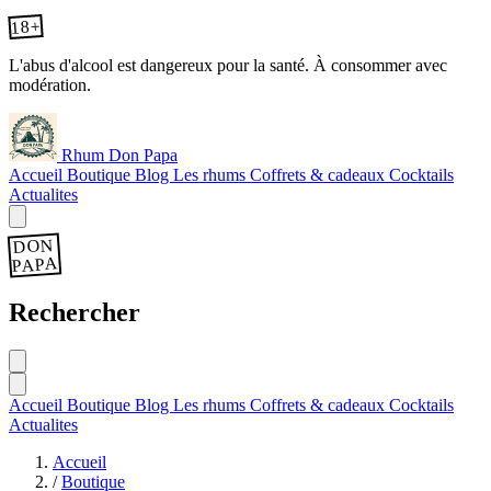
18+
L'abus d'alcool est dangereux pour la santé. À consommer avec
modération.
Rhum Don Papa
Accueil
Boutique
Blog
Les rhums
Coffrets & cadeaux
Cocktails
Actualites
DON
PAPA
Rechercher
Accueil
Boutique
Blog
Les rhums
Coffrets & cadeaux
Cocktails
Actualites
Accueil
/
Boutique