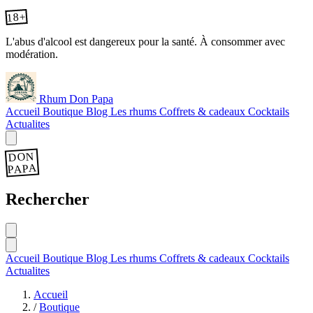
18+
L'abus d'alcool est dangereux pour la santé. À consommer avec
modération.
Rhum Don Papa
Accueil
Boutique
Blog
Les rhums
Coffrets & cadeaux
Cocktails
Actualites
DON
PAPA
Rechercher
Accueil
Boutique
Blog
Les rhums
Coffrets & cadeaux
Cocktails
Actualites
Accueil
/
Boutique