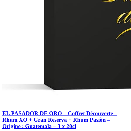
EL PASADOR DE ORO – Coffret Découverte –
Rhum XO + Gran Reserva + Rhum Pasiòn –
Origine : Guatemala – 3 x 20cl