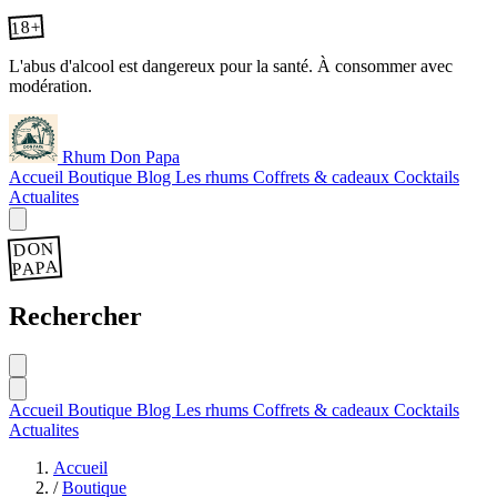
18+
L'abus d'alcool est dangereux pour la santé. À consommer avec
modération.
Rhum Don Papa
Accueil
Boutique
Blog
Les rhums
Coffrets & cadeaux
Cocktails
Actualites
DON
PAPA
Rechercher
Accueil
Boutique
Blog
Les rhums
Coffrets & cadeaux
Cocktails
Actualites
Accueil
/
Boutique