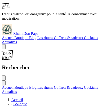
18+
L'abus d'alcool est dangereux pour la santé. À consommer avec
modération.
Rhum Don Papa
Accueil
Boutique
Blog
Les rhums
Coffrets & cadeaux
Cocktails
Actualites
DON
PAPA
Rechercher
Accueil
Boutique
Blog
Les rhums
Coffrets & cadeaux
Cocktails
Actualites
Accueil
/
Boutique