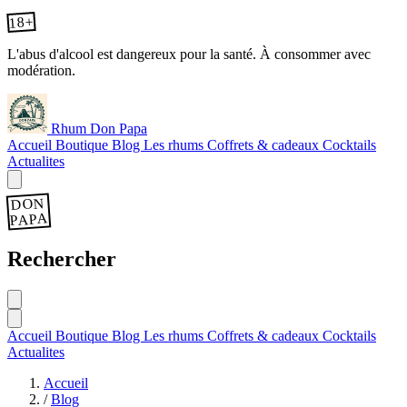
18+
L'abus d'alcool est dangereux pour la santé. À consommer avec
modération.
Rhum Don Papa
Accueil
Boutique
Blog
Les rhums
Coffrets & cadeaux
Cocktails
Actualites
DON
PAPA
Rechercher
Accueil
Boutique
Blog
Les rhums
Coffrets & cadeaux
Cocktails
Actualites
Accueil
/
Blog