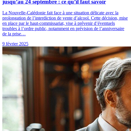
jusqu’au 24 septembre : ce qu’il faut savoir
La Nouvelle-Calédonie fait face à une situation délicate avec la
prolongation de l’interdiction de vente d’alcool. Cette décision, mise
en place par le haut-commissariat, vise à prévenir d’éventuels
troubles à l’ordre public, notamment en prévision de l’anniversaire
de la prise…
9 février 2025