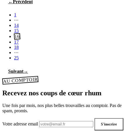
←
Précédent
1
···
14
15
16
17
18
···
25
Suivant
→
AU COMPTOIR
Recevez nos coups de cœur rhum
Une fois par mois, nos plus belles trouvailles au comptoir. Pas de
spam, promis.
Votre adresse email
S'inscrire