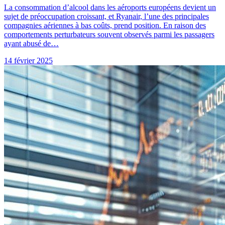
La consommation d’alcool dans les aéroports européens devient un
sujet de préoccupation croissant, et Ryanair, l’une des principales
compagnies aériennes à bas coûts, prend position. En raison des
comportements perturbateurs souvent observés parmi les passagers
ayant abusé de…
14 février 2025