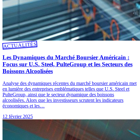
ACTUALITÉS
Les Dynamiques du Marché Boursier Américain :
Focus sur U.S. Steel, PulteGroup et les Secteurs des
Boissons Alcoolisées
Analyse des dynamiques récentes du marché boursier américain met
en lumière des entreprises emblématiques telles que U.S. Steel et
PulteGroup, ainsi que le secteur dynamique des boissons
alcoolisées. Alors que les investisseurs scrutent les indicateurs
économiques et les…
12 février 2025