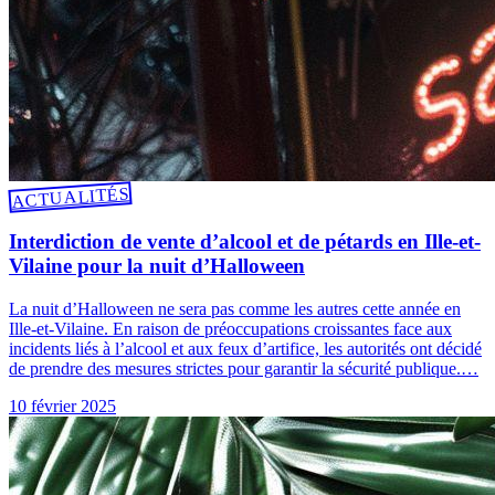
ACTUALITÉS
Interdiction de vente d’alcool et de pétards en Ille-et-
Vilaine pour la nuit d’Halloween
La nuit d’Halloween ne sera pas comme les autres cette année en
Ille-et-Vilaine. En raison de préoccupations croissantes face aux
incidents liés à l’alcool et aux feux d’artifice, les autorités ont décidé
de prendre des mesures strictes pour garantir la sécurité publique.…
10 février 2025