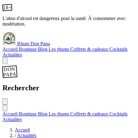
18+
L'abus d'alcool est dangereux pour la santé. À consommer avec
modération.
Rhum Don Papa
Accueil
Boutique
Blog
Les rhums
Coffrets & cadeaux
Cocktails
Actualites
DON
PAPA
Rechercher
Accueil
Boutique
Blog
Les rhums
Coffrets & cadeaux
Cocktails
Actualites
Accueil
/
Actualités