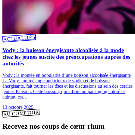
ACTUALITÉS
Vody : la boisson énergisante alcoolisée à la mode
chez les jeunes suscite des préoccupations auprès des
autorités
Vody : la montée en popularité d’une boisson alcoolisée énergisante
La Vody , un mélange audacieux de vodka et de boisson
énergisante, fait tourner les têtes et les discussions au sein des cercles
jeunes Parisien. Cette boisson, qui arbore un packaging coloré et
attirant, est…
13 octobre 2025
AU COMPTOIR
Recevez nos coups de cœur rhum