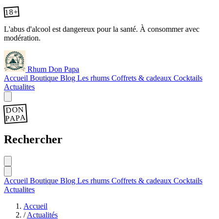
18+
L'abus d'alcool est dangereux pour la santé. À consommer avec
modération.
Rhum Don Papa
Accueil
Boutique
Blog
Les rhums
Coffrets & cadeaux
Cocktails
Actualites
DON
PAPA
Rechercher
Accueil
Boutique
Blog
Les rhums
Coffrets & cadeaux
Cocktails
Actualites
Accueil
/
Actualités