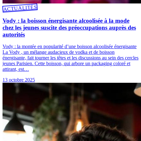
ACTUALITÉS
Vody : la boisson énergisante alcoolisée à la mode
chez les jeunes suscite des préoccupations auprès des
autorités
Vody : la montée en popularité d’une boisson alcoolisée énergisante
La Vody , un mélange audacieux de vodka et de boisson
énergisante, fait tourner les têtes et les discussions au sein des cercles
jeunes Parisien. Cette boisson, qui arbore un packaging coloré et
attirant, est…
13 octobre 2025