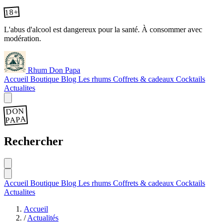
18+
L'abus d'alcool est dangereux pour la santé. À consommer avec
modération.
Rhum Don Papa
Accueil
Boutique
Blog
Les rhums
Coffrets & cadeaux
Cocktails
Actualites
DON
PAPA
Rechercher
Accueil
Boutique
Blog
Les rhums
Coffrets & cadeaux
Cocktails
Actualites
Accueil
/
Actualités