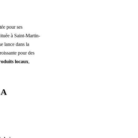
tée pour ses
Située à Saint-Martin-
se lance dans la
roissante pour des
roduits locaux
,
LA