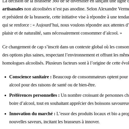
La décision de la Brasserie 360 de se diversifier en lançant une ligne
artisanales
non alcoolisées n’est pas anodine. Selon Alexandre Verme
et président de la brasserie, cette initiative vise à répondre à une te
qui se renforce : « Aujourd’hui, nous voulons répondre aux attentes d
plaisir et de naturalité, sans nécessairement consommer d’alcool. »
Ce changement de cap s’inscrit dans un contexte global où les conso
des options plus saines, respectant l’environnement et offrant les même
homologues alcoolisés. Plusieurs facteurs sont à l’origine de cette évol
Conscience sanitaire :
Beaucoup de consommateurs optent pour de
alcool pour des raisons de santé ou de bien-être.
Préférences personnelles :
Un nombre croissant de personnes cho
boire d’alcool, tout en souhaitant apprécier des boissons savoureu
Innovation du marché :
L’essor des produits locaux et bio a pro
nouvelles saveurs, incitant les brasseurs à innover.