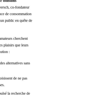
 de
boissons
ersch, co-fondateur
ndance de consommation
’un public en quête de
mmateurs cherchent
s plaisirs que leurs
ution :
s alternatives sans
isissent de ne pas
ses.
pulsé la recherche de