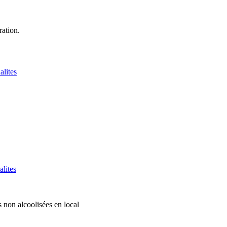
ation.
alites
alites
 non alcoolisées en local