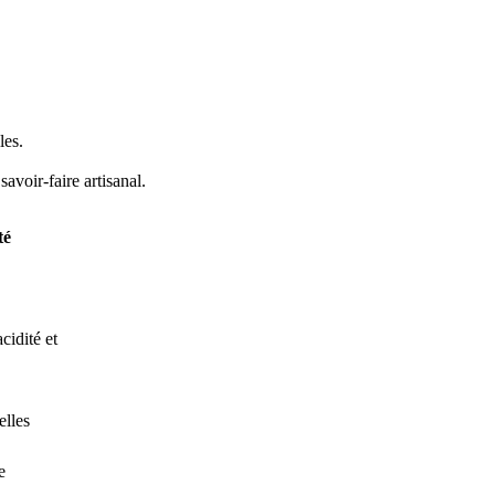
les.
avoir-faire artisanal.
té
cidité et
elles
e