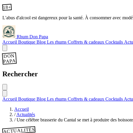
18+
L'abus d'alcool est dangereux pour la santé. À consommer avec modér
Rhum Don Papa
Accueil
Boutique
Blog
Les rhums
Coffrets & cadeaux
Cocktails
Actu
DON
PAPA
Rechercher
Accueil
Boutique
Blog
Les rhums
Coffrets & cadeaux
Cocktails
Actu
Accueil
/
Actualités
/
Une célèbre brasserie du Cantal se met à produire des boissons
ACTUALITÉS