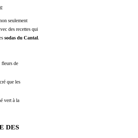
te
 non seulement
Avec des recettes qui
des
sodas du Cantal
.
 fleurs de
cré que les
é vert à la
E DES