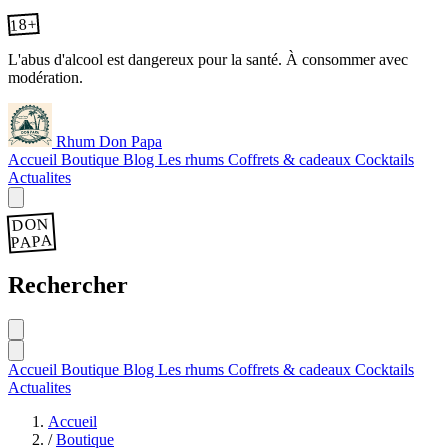
18+
L'abus d'alcool est dangereux pour la santé. À consommer avec
modération.
Rhum Don Papa
Accueil
Boutique
Blog
Les rhums
Coffrets & cadeaux
Cocktails
Actualites
DON
PAPA
Rechercher
Accueil
Boutique
Blog
Les rhums
Coffrets & cadeaux
Cocktails
Actualites
Accueil
/
Boutique