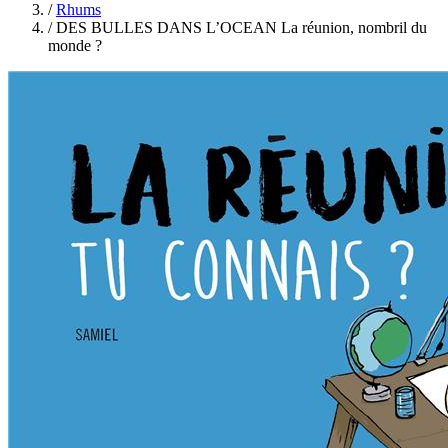
/
Rhums
/
DES BULLES DANS L’OCEAN La réunion, nombril du
monde ?