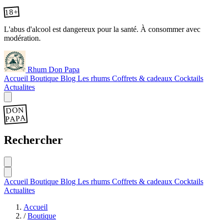
18+
L'abus d'alcool est dangereux pour la santé. À consommer avec
modération.
Rhum Don Papa
Accueil
Boutique
Blog
Les rhums
Coffrets & cadeaux
Cocktails
Actualites
DON
PAPA
Rechercher
Accueil
Boutique
Blog
Les rhums
Coffrets & cadeaux
Cocktails
Actualites
Accueil
/
Boutique