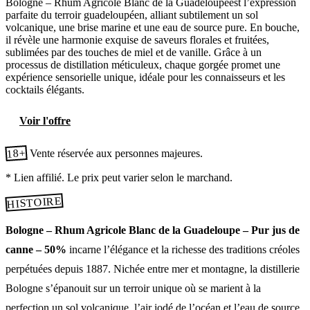
Bologne – Rhum Agricole Blanc de la Guadeloupeest l’expression
parfaite du terroir guadeloupéen, alliant subtilement un sol
volcanique, une brise marine et une eau de source pure. En bouche,
il révèle une harmonie exquise de saveurs florales et fruitées,
sublimées par des touches de miel et de vanille. Grâce à un
processus de distillation méticuleux, chaque gorgée promet une
expérience sensorielle unique, idéale pour les connaisseurs et les
cocktails élégants.
Voir l'offre
18+
Vente réservée aux personnes majeures.
* Lien affilié. Le prix peut varier selon le marchand.
HISTOIRE
Bologne – Rhum Agricole Blanc de la Guadeloupe – Pur jus de
canne – 50%
incarne l’élégance et la richesse des traditions créoles
perpétuées depuis 1887. Nichée entre mer et montagne, la distillerie
Bologne s’épanouit sur un terroir unique où se marient à la
perfection un sol volcanique, l’air iodé de l’océan et l’eau de source